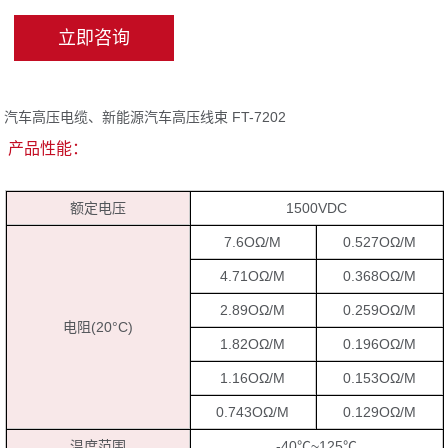
立即咨询
汽车高压电缆、新能源汽车高压线束 FT-7202
产品性能：
额定电压
1500VDC
7.6OΩ/M
0.527OΩ/M
4.71OΩ/M
0.368OΩ/M
2.89OΩ/M
0.259OΩ/M
电阻(20°C)
1.82OΩ/M
0.196OΩ/M
1.16OΩ/M
0.153OΩ/M
0.743OΩ/M
0.129OΩ/M
温度范围
-40℃~125℃