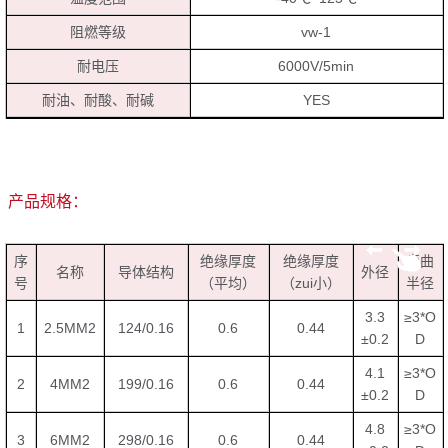
阻燃等级
vw-1
耐电压
6000V/5min
耐油、耐酸、耐碱
YES
产品规格：
序
绝缘厚度
绝缘厚度
弯曲
名称
导体结构
外径
号
（平均）
（zui小）
半径
3.3
≥3*O
1
2.5MM2
124/0.16
0.6
0.44
±0.2
D
4.1
≥3*O
2
4MM2
199/0.16
0.6
0.44
±0.2
D
4.8
≥3*O
3
6MM2
298/0.16
0.6
0.44