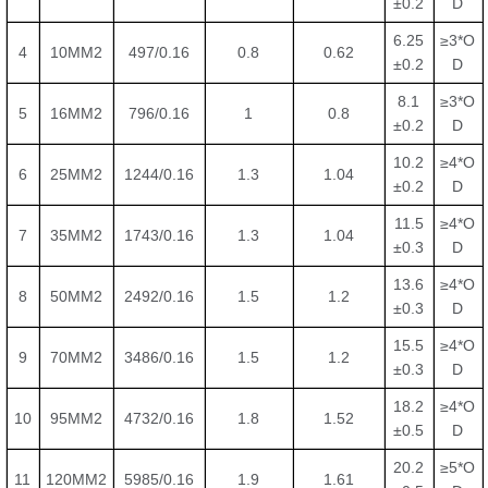
±0.2
D
6.25
≥3*O
4
10MM2
497/0.16
0.8
0.62
±0.2
D
8.1
≥3*O
5
16MM2
796/0.16
1
0.8
±0.2
D
10.2
≥4*O
6
25MM2
1244/0.16
1.3
1.04
±0.2
D
11.5
≥4*O
7
35MM2
1743/0.16
1.3
1.04
±0.3
D
13.6
≥4*O
8
50MM2
2492/0.16
1.5
1.2
±0.3
D
15.5
≥4*O
9
70MM2
3486/0.16
1.5
1.2
±0.3
D
18.2
≥4*O
10
95MM2
4732/0.16
1.8
1.52
±0.5
D
20.2
≥5*O
11
120MM2
5985/0.16
1.9
1.61