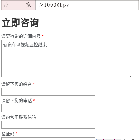
立即咨询
您要咨询的详细内容
*
请留下您的姓名
*
请留下您的电话
*
您的常用联系信箱
验证码
*