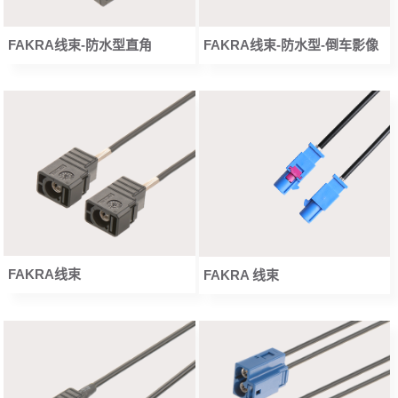
FAKRA线束-防水型直角
FAKRA线束-防水型-倒车影像
FAKRA线束
FAKRA 线束