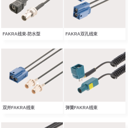
FAKRA线束-防水型
FAKRA双孔线束
双并FAKRA线束
弹簧FAKRA线束